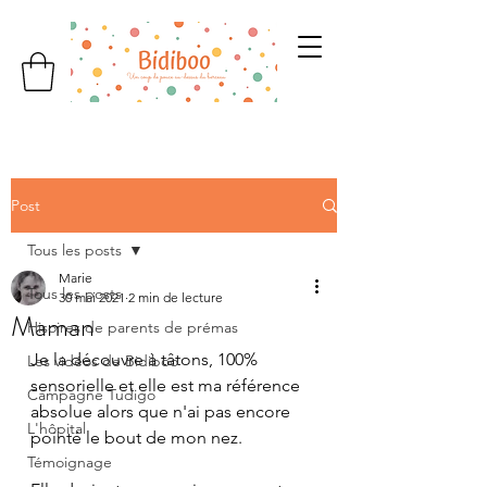
Post
Tous les posts
Marie
Tous les posts
30 mai 2021
2 min de lecture
Maman
Hisoires de parents de prémas
Je la découvre à tâtons, 100% 
Les vidéos de Bidiboo
sensorielle et elle est ma référence 
Campagne Tudigo
absolue alors que n'ai pas encore 
L'hôpital
pointé le bout de mon nez.
Témoignage