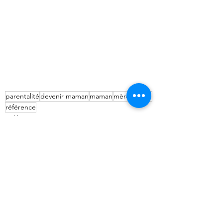
parentalité
devenir maman
maman
mère
refuge
référence
Bidiboo
Vie quotidienne
Voir tout
Posts récents