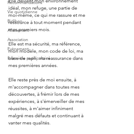
Elle devient mon environnement 
Recommandations
idéal, mon refuge, une partie de 
Vie quotidienne
moi-même, ce qui me rassure et me 
Bidiboo
ressource à tout moment pendant 
mes premiers mois.
Allaitement
Association
Elle est ma sécurité, ma référence, 
Evènement
mon modèle, mon code de loi, ma 
Infirmière puéricultrice
base de repli, ma réassurance dans 
mes premières années.
Elle reste près de moi ensuite, à 
m'accompagner dans toutes mes 
découvertes, à frémir lors de mes 
expériences, à s'émerveiller de mes 
réussites, à m'aimer infiniment 
malgré mes défauts et continuant à 
vanter mes qualités.