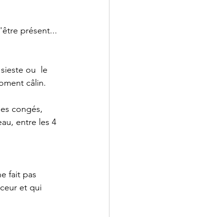
être présent... 
ieste ou  le 
oment câlin.
 les congés, 
u, entre les 4 
e fait pas 
ceur et qui 