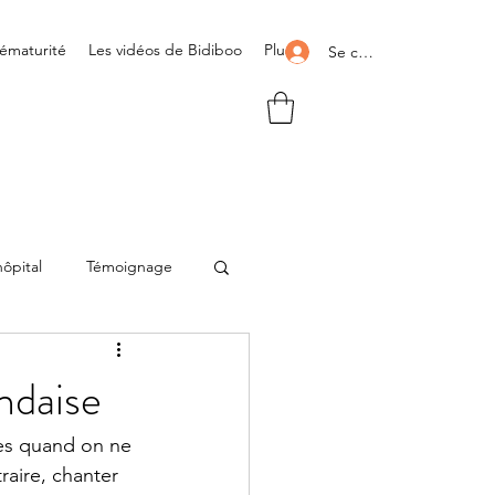
rématurité
Les vidéos de Bidiboo
Plus
Se connecter
hôpital
Témoignage
t
andaise
res quand on ne 
raire, chanter 