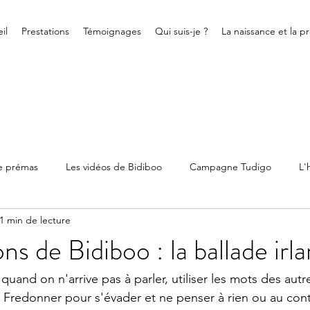
il
Prestations
Témoignages
Qui suis-je ?
La naissance et la p
de prémas
Les vidéos de Bidiboo
Campagne Tudigo
L'
1 min de lecture
ienne
Bidiboo
Allaitement
Association
Evènemen
s de Bidiboo : la ballade irl
uand on n'arrive pas à parler, utiliser les mots des aut
. Fredonner pour s'évader et ne penser à rien ou au cont