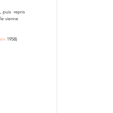
puis  repris 
lle vienne 
ern
 1958)