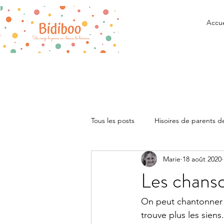
Accue
Tous les posts
Hisoires de parents 
Marie
18 août 2020
Recommandations
Vie quotid
Les chanson
Infirmière puéricultrice
On peut chantonner q
trouve plus les siens