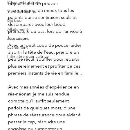
Recommandations
objectif était de pouvoir 
accompagner au mieux tous les 
Vie quotidienne
parents qui se sentiraient seuls et 
Bidiboo
désemparés avec leur bébé, 
Allaitement
prématuré ou pas, lors de l'arrivée à 
la maison.
Association
Avec un petit coup de pouce, aider 
Evènement
à sortir la tête de l'eau, prendre un 
Infirmière puéricultrice
peu de recul, souffler pour repartir 
plus sereinement et profiter de ces 
premiers instants de vie en famille...
Avec mes années d'expérience en 
réa-néonat, je me suis rendue 
compte qu'il suffit seulement 
parfois de quelques mots, d'une 
phrase de réassurance pour aider à 
passer le cap, résoudre une 
angoisse ou surmonter un 