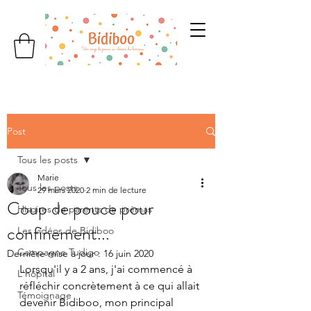
Post
Tous les posts
Marie
Tous les posts
29 mars 2020
2 min de lecture
Coup de pouce pour
Hisoires de parents de prémas
confinement...
Les vidéos de Bidiboo
Campagne Tudigo
Dernière mise à jour :
16 juin 2020
Lorsqu'il y a 2 ans, j'ai commencé à 
L'hôpital
réfléchir concrètement à ce qui allait 
Témoignage
devenir Bidiboo, mon principal 