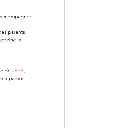
l’accompagner 
nes parents 
sereine la 
ue de 
#RSE
, 
nir parent 