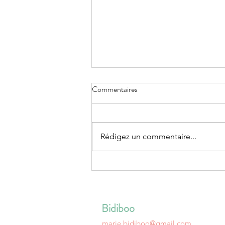
Commentaires
Rédigez un commentaire...
Protéger l'allaitement : une
responsabilité partagée
Bidiboo
marie.bidiboo@gmail.com