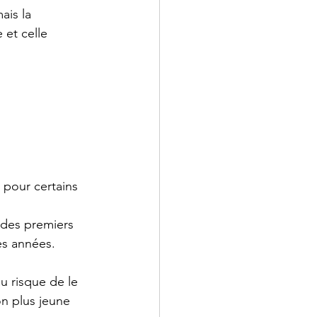
ais la 
 et celle 
 pour certains 
 des premiers 
es années. 
u risque de le 
on plus jeune 