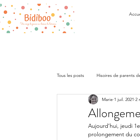
Accue
Tous les posts
Hisoires de parents 
Marie
1 juil. 2021
2 
Recommandations
Vie quotid
Allongeme
Infirmière puéricultrice
Aujourd’hui, jeudi 1e
prolongement du cong