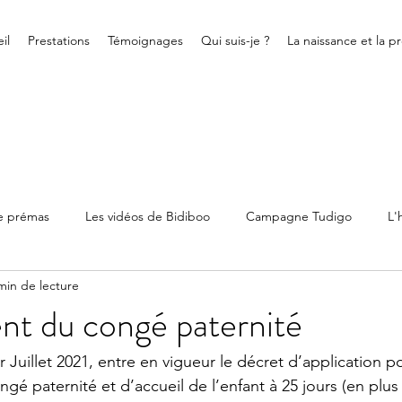
il
Prestations
Témoignages
Qui suis-je ?
La naissance et la p
de prémas
Les vidéos de Bidiboo
Campagne Tudigo
L'
min de lecture
ienne
Bidiboo
Allaitement
Association
Evènemen
nt du congé paternité
r Juillet 2021, entre en vigueur le décret d’application po
é paternité et d’accueil de l’enfant à 25 jours (en plus 