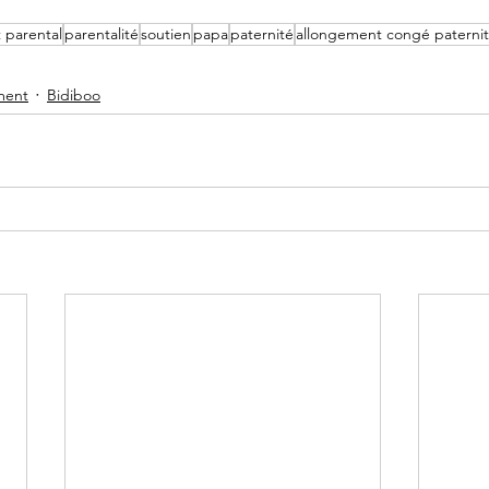
parental
parentalité
soutien
papa
paternité
allongement congé paterni
ment
Bidiboo