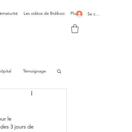
rématurité
Les vidéos de Bidiboo
Plus
Se connecter
hôpital
Témoignage
t
ur le 
des 3 jours de 