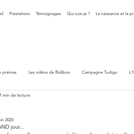
il
Prestations
Témoignages
Qui suis-je ?
La naissance et la p
de prémas
Les vidéos de Bidiboo
Campagne Tudigo
L'
1 min de lecture
ienne
Bidiboo
Allaitement
Association
Evènemen
uin 2020
ND jour...