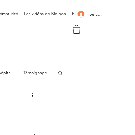
rématurité
Les vidéos de Bidiboo
Plus
Se connecter
hôpital
Témoignage
t