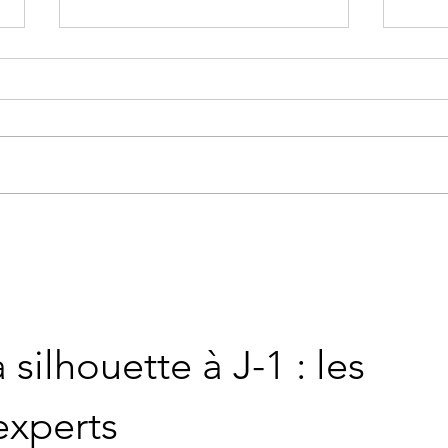
48 he
Tudigo, c'est fini... MERCI !!!
silhouette à J-1 : les 
experts