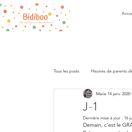
Accue
Tous les posts
Hisoires de parents 
Marie
14 janv. 2020
Recommandations
Vie quotid
J-1
Dernière mise à jour :
16 j
Infirmière puéricultrice
Demain, c'est le GRA