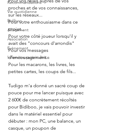
Pour vos relais auprès de vos 
Recommandations
proches et de vos connaissances, 
Vie quotidienne
sur les réseaux...
Bidiboo
Pour votre enthousiasme dans ce 
projet...
Allaitement
Pour votre côté joueur lorsqu'il y 
Association
avait des "concours d'arrondis"
Evènement
Pour vos messages 
Infirmière puéricultrice
d'encouragement...
Pour les macarons, les livres, les 
petites cartes, les coups de fils...
Tudigo m'a donné un sacré coup de 
pouce pour me lancer puisque avec 
2 600€ de concrètement récoltés 
pour Bidiboo, je vais pouvoir investir 
dans le matériel essentiel pour 
débuter : mon PC, une balance, un 
casque, un poupon de 