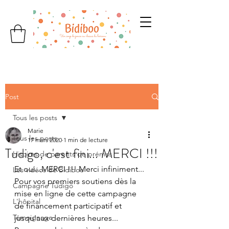
Post
Tous les posts
Marie
Tous les posts
17 mars 2020
1 min de lecture
Tudigo, c'est fini... MERCI !!!
Hisoires de parents de prémas
Et oui...MERCI !!! Merci infiniment...
Les vidéos de Bidiboo
Pour vos premiers soutiens dès la 
Campagne Tudigo
mise en ligne de cette campagne 
L'hôpital
de financement participatif et 
Témoignage
jusqu'aux dernières heures...