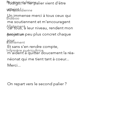
Recommandations
Tudigo, le 1er palier vient d'être 
atteint !
Vie quotidienne
Un immense merci à tous ceux qui 
Bidiboo
me soutiennent et m'encouragent 
Allaitement
car tous, à leur niveau, rendent mon 
projet un peu plus concret chaque 
Association
jour.
Evènement
Et sans s'en rendre compte, 
Infirmière puéricultrice
m'aident à quitter doucement la réa-
néonat qui me tient tant à coeur...
Merci...
On repart vers le second palier ?