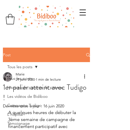
Post
Tous les posts
Marie
Tous les posts
29 janv. 2020
1 min de lecture
1er palier atteint avec Tudigo
Hisoires de parents de prémas
!
Les vidéos de Bidiboo
Campagne Tudigo
Dernière mise à jour :
16 juin 2020
A quelques heures de débuter la 
L'hôpital
3ème semaine de campagne de 
Témoignage
financement participatif avec 