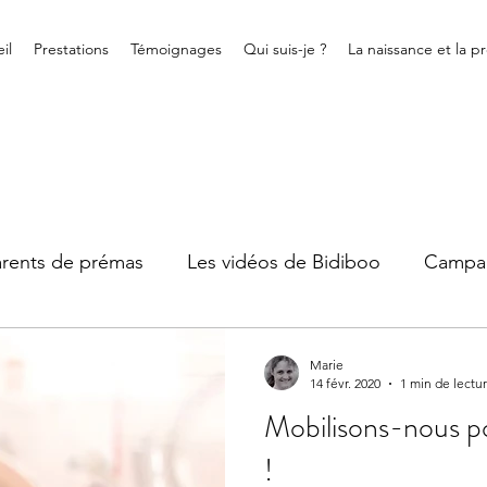
il
Prestations
Témoignages
Qui suis-je ?
La naissance et la p
arents de prémas
Les vidéos de Bidiboo
Campa
Recommandations
Vie quotidienne
Bidiboo
Marie
14 févr. 2020
1 min de lectu
Mobilisons-nous po
Infirmière puéricultrice
!