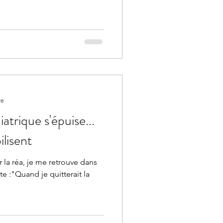
re
atrique s'épuise...
lisent
 la réa, je me retrouve dans
e :"Quand je quitterait la