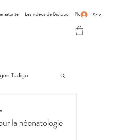
rématurité
Les vidéos de Bidiboo
Plus
Se connecter
gne Tudigo
Allaitement
re
ur la néonatologie