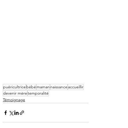
puéricultrice
bébé
maman
naissance
accueillir
devenir mère
temporalité
Témoignage