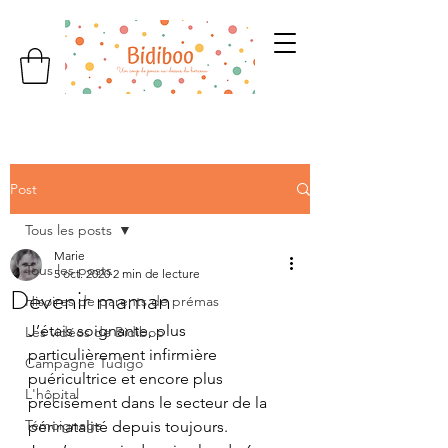
Post
Tous les posts
Marie
Tous les posts
5 oct. 2020
2 min de lecture
Devenir maman
Hisoires de parents de prémas
J’étais soignante, plus 
Les vidéos de Bidiboo
particulièrement infirmière 
Campagne Tudigo
puéricultrice et encore plus 
L'hôpital
précisément dans le secteur de la 
Témoignage
périnatalité depuis toujours.