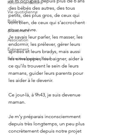
Je m’occupais depuis plus de 6 ans 
Recommandations
des bébés des autres, des tous 
Vie quotidienne
petits, des plus gros, de ceux qui 
Bidiboo
vont bien, de ceux qui s’accrochent 
pour survivre. 
Allaitement
Je savais leur parler, les masser, les 
Association
endormir, les prélever, gérer leurs 
Evènement
apnées et leurs bradys, mais aussi 
Infirmière puéricultrice
les envelopper, les baigner, aider à 
ce qu’ils trouvent le sein de leurs 
mamans, guider leurs parents pour 
les aider à le devenir.
Ce jour-là, à 9h43, je suis devenue 
maman. 
Je m’y préparais inconsciemment 
depuis très longtemps, un peu plus 
concrètement depuis notre projet 