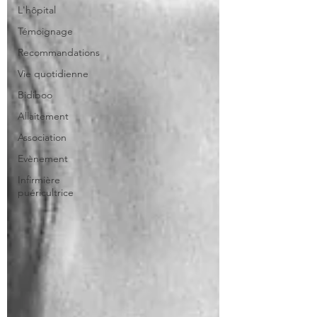
L'hôpital
Témoignage
Recommandations
Vie quotidienne
Bidiboo
Allaitement
Association
Evènement
Infirmière
puéricultrice