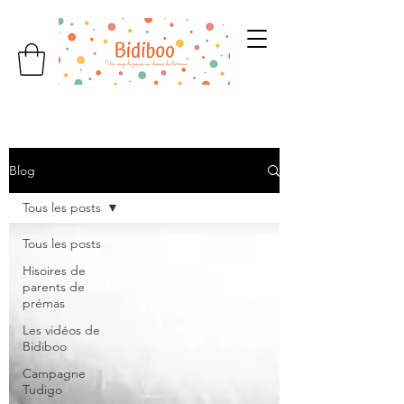
Blog
Tous les posts
Tous les posts
Hisoires de
parents de
prémas
Les vidéos de
Bidiboo
Campagne
Tudigo