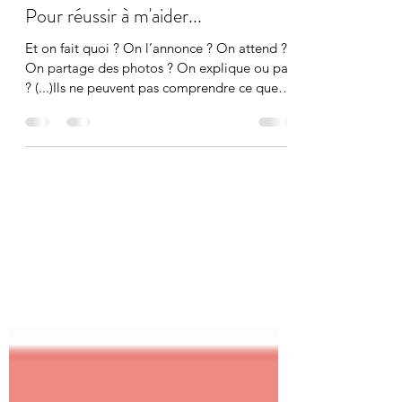
Marie
8 avr. 2020
2 min de lecture
Pour réussir à m'aider...
Et on fait quoi ? On l’annonce ? On attend ?
On partage des photos ? On explique ou pas
? (...)Ils ne peuvent pas comprendre ce que je
vis…